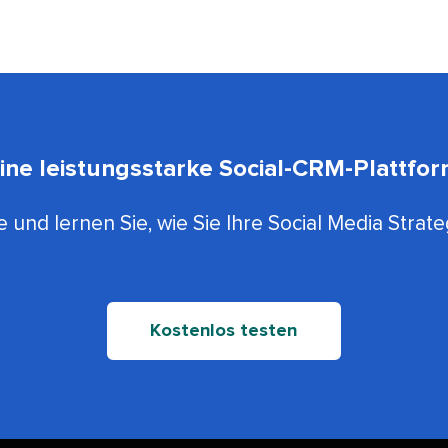
ine leistungsstarke Social-CRM-Plattform​
 und lernen Sie, wie Sie Ihre Social Media Strate
Kostenlos testen​​ 