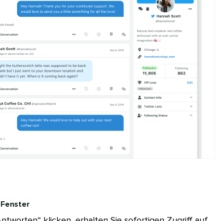
enster​​ 
ntworten“ klicken, erhalten Sie sofortigen Zugriff auf