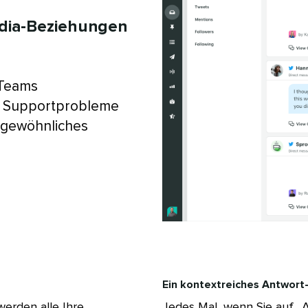
edia-Beziehungen
 Teams
ie Supportprobleme
ergewöhnliches
Ein kontextreiches Antwort-F
werden alle Ihre
Jedes Mal, wenn Sie auf „A