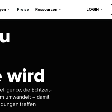
n​​ 
Preise​​ 
Ressourcen​​ 
LOGIN​​ 
zu
wird​​ 
elligence, die Echtzeit-
eam umwandelt – damit
idungen treffen