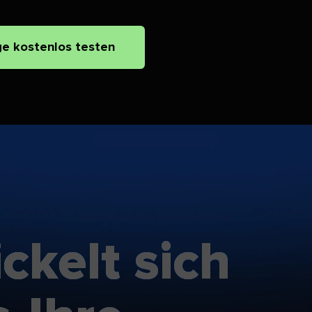
e kostenlos testen​​ 
kelt sich​​ 