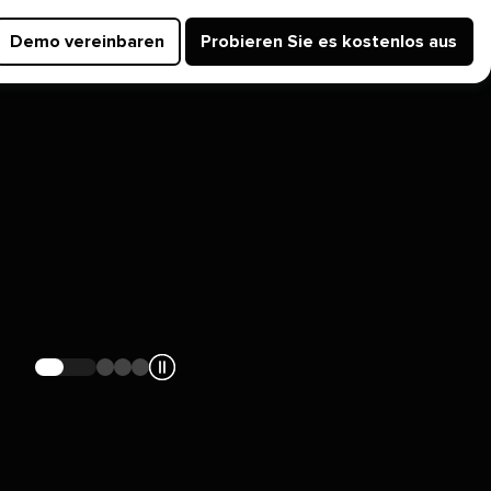
Demo vereinbaren​​ 
Probieren Sie es kostenlos aus​​ 
Zur
Navigieren
Zur
Zur
Folie
Sie
Folie
Folie
navigieren​​ 
zur
navigieren​​ 
navigieren​​ 
Folie​​ 
1
3
4​​ 