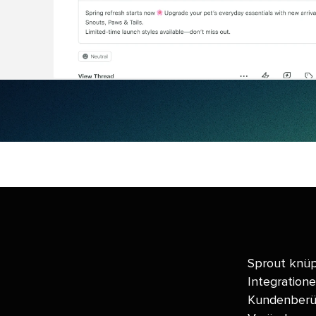
Sprout knüp
Integratione
Kundenberüh