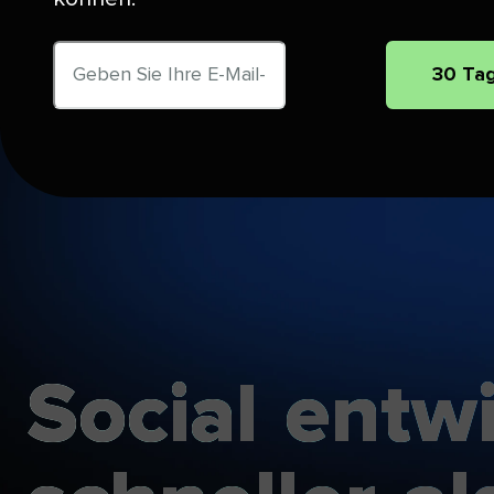
E-
30 Tag
Mail-
Adresse​​ 
Social​​ 
entwic