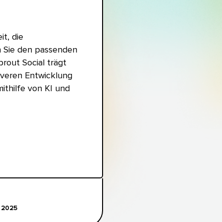
t, die
n Sie den passenden
rout Social trägt
tiveren Entwicklung
ithilfe von KI und
025​​ 