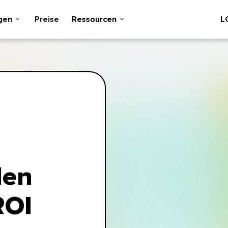
n​​ 
Preise​​ 
Ressourcen​​ 
LO
den
ROI