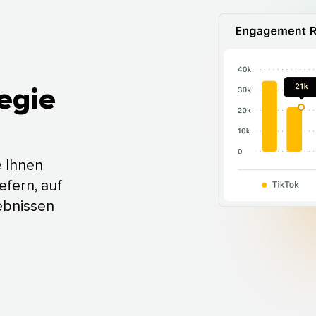
ie​​ 
e Ihnen
efern, auf
gebnissen