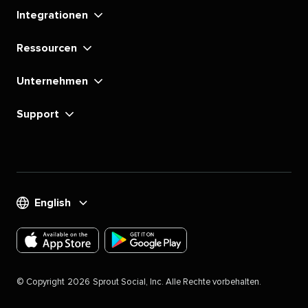
Integrationen​​ 
Ressourcen​​ 
Unternehmen​​ 
Support​​ 
English​​ 
Laden
Laden
Sie
Sie
©​​ 
Copyright​​ 
2026​​ 
Sprout Social, Inc. Alle Rechte vorbehalten.​​ 
die
die