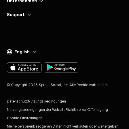
Unternehmen​​ 
Support​​ 
English​​ 
Laden
Laden
Sie
Sie
©​​ 
Copyright​​ 
2026​​ 
Sprout Social, Inc. Alle Rechte vorbehalten.​​ 
die
die
Sprout
Sprout
Datenschutz​​ 
Nutzungsbedingungen​​ 
Social-
Social-
Nutzungsbedingungen der Website​​ 
Richtlinie zur Offenlegung​​ 
App
App
Cookie-Einstellungen
für
für
Meine personenbezogenen Daten nicht verkaufen oder weitergeben​​ 
iOS-
Android