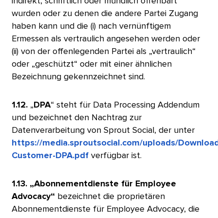
indirekt, schriftlich oder mündlich offenbart
wurden oder zu denen die andere Partei Zugang
haben kann und die (i) nach vernünftigem
Ermessen als vertraulich angesehen werden oder
(ii) von der offenlegenden Partei als „vertraulich“
oder „geschützt“ oder mit einer ähnlichen
Bezeichnung gekennzeichnet sind.​​ 
1.12.
„
DPA
“ steht für Data Processing Addendum
und bezeichnet den Nachtrag zur
Datenverarbeitung von Sprout Social, der unter
https://media.sproutsocial.com/uploads/Downloa
Customer-DPA.pdf
verfügbar ist.
​​ 
1.13. „Abonnementdienste für Employee
Advocacy“
bezeichnet die proprietären
Abonnementdienste für Employee Advocacy, die