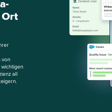
a-
 Ort
hrer
s von
t wichtigen
ienz all
gern.​​ 