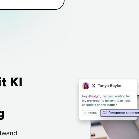
t KI
 
ufwand