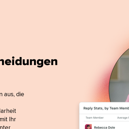
eidungen​​ 
n aus, die
arheit
it Ihr
nter