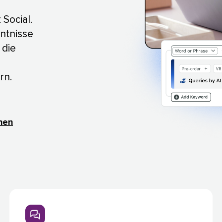
Social.
ntnisse
 die
​​ 
nen