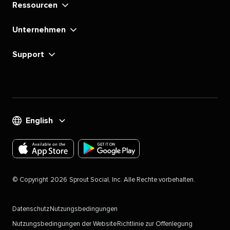
Ressourcen​​ 
Unternehmen​​ 
Support​​ 
English​​ 
Laden
Laden
Sie
Sie
©​​ 
Copyright​​ 
2026​​ 
Sprout Social, Inc. Alle Rechte vorbehalten.​​ 
die
die
Sprout
Sprout
Datenschutz​​ 
Nutzungsbedingungen​​ 
Social-
Social-
Nutzungsbedingungen der Website​​ 
Richtlinie zur Offenlegung​​ 