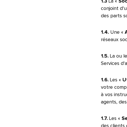
1.3
La «
Soc
conjoint d'u
des parts so
1.4.
Une «
réseaux soc
1.5.
La ou l
Services d'
1.6.
Les «
U
votre compt
à vos instru
agents, des 
1.7.
Les «
Se
des clients