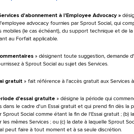
« Services d'abonnement à l'Employee Advocacy »
désig
d'employee advocacy fournies par Sprout Social, qui comp
s mobiles (le cas échéant), du support technique et de l
t au Forfait applicable.​​ 
ommentaires
» désignent toute suggestion, demande d
rnissez à Sprout Social au sujet des Services.​​ 
ai gratuit
» fait référence à l'accès gratuit aux Services à t
riode d'essai gratuite
» désigne la période qui commenc
 dans le cadre d'un Essai gratuit et qui prend fin dès la p
r Sprout Social comme étant la fin de l'Essai gratuit ; (b
 les mêmes Services ; ou (c) la date à laquelle Sprout Soc
al peut faire à tout moment et à sa seule discrétion.
​​ 