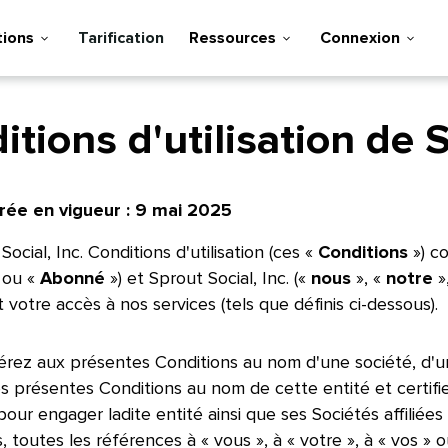
ons​​ 
Tarification​​ 
Ressources​​ 
Connexion​​ 
tions d'utilisation de Sp
ée en vigueur : 9 mai 2025​​ 
ocial, Inc. Conditions d'utilisation (ces «
Conditions
») c
 ou «
Abonné
») et Sprout Social, Inc. («
nous
», «
notre
»
et votre accès à nos services (tels que définis ci-dessous).​​ 
érez aux présentes Conditions au nom d'une société, d'un
s présentes Conditions au nom de cette entité et certifi
pour engager ladite entité ainsi que ses Sociétés affiliées
, toutes les références à « vous », à « votre », à « vos »