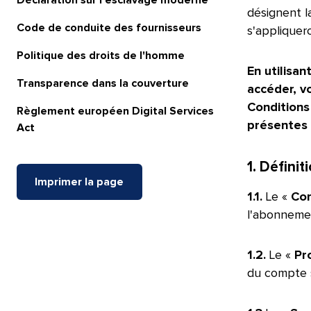
Déclaration sur l'esclavage moderne​​ 
désignent la
Code de conduite des fournisseurs​​ 
s'appliquero
Politique des droits de l'homme​​ 
En utilisan
Transparence dans la couverture​​ 
accéder, v
Conditions
Règlement européen Digital Services
présentes C
Act​​ 
1. Définitio
Imprimer la page​​ 
1.1.
Le «
Co
l'abonnement.
1.2.
Le «
Pr
du compte sur