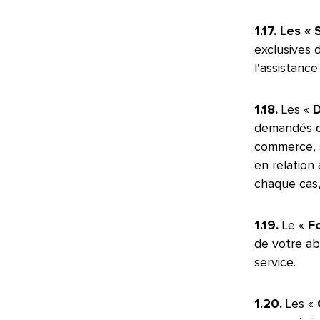
1.17. Les 
exclusives 
l'assistanc
1.18.
Les «
D
demandés ou
commerce, s
en relation
chaque cas,
1.19.
Le «
Fo
de votre ab
service.​​ 
1.20.
Les «