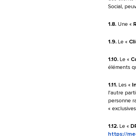
Social, peuv
1.8.
Une «
1.9.
Le «
Cl
1.10.
Le «
C
éléments que
1.11.
Les «
In
l'autre part
personne ra
« exclusives
1.12.
Le «
D
https://m