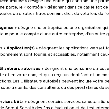
iété affiliée
» désigne une entité qui contrôle une partie,
ne partie, le « contrôle » désignant dans ce cas le fait d
ciales ou d'autres titres donnant droit de vote lors de l'él
Agence
» désigne une entreprise ou une organisation qui 
iaux pour le compte d'une autre entreprise, d'un autre gr
es «
Application(s)
» désignent les applications web (et to
abonnement sont fournis et accessibles, notamment ceux di
tilisateurs autorisés
» désignent une personne qui est aut
e et en votre nom, et qui a reçu un identifiant et un m
ctions. Les Utilisateurs autorisés peuvent inclure votre p
sous-traitants, des consultants ou des prestataires de servi
rvices bêta
» désignent certains services, caractéristiqu
 de Sprout Social à des fins d'évaluation et de test intern