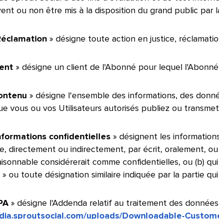
ent ou non être mis à la disposition du grand public par la s
Réclamation
» désigne toute action en justice, réclamatio
ient
» désigne un client de l'Abonné pour lequel l'Abonné ac
ontenu
» désigne l'ensemble des informations, des donn
 vous ou vos Utilisateurs autorisés publiez ou transmettez
formations confidentielles
» désignent les information
ie, directement ou indirectement, par écrit, oralement, ou
isonnable considérerait comme confidentielles, ou (b) qui
 » ou toute désignation similaire indiquée par la partie qui le
PA
» désigne l'Addenda relatif au traitement des données d
edia.sproutsocial.com/uploads/Downloadable-Custom