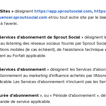
 Sites »
désignent
https://app.sproutsocial.com
,
https
luencer.sproutsocial.com
et/ou tout autre site par le b
à l'avenir
.
​​ 
Services d'abonnement de Sprout Social
» désignent l
t au listening des réseaux sociaux fournis par Sprout Socia
tions mobiles (le cas échéant), de l'assistance technique
t au Forfait applicable.​​ 
Services d'abonnement
» désignent les Services d'abo
'abonnement au marketing d'influence achetés par l'Abo
licable. Les Services d'abonnement n'incluent pas les Serv
urée d'abonnement
», ou « Période d'abonnement », dés
nde de service applicable.
​​ 