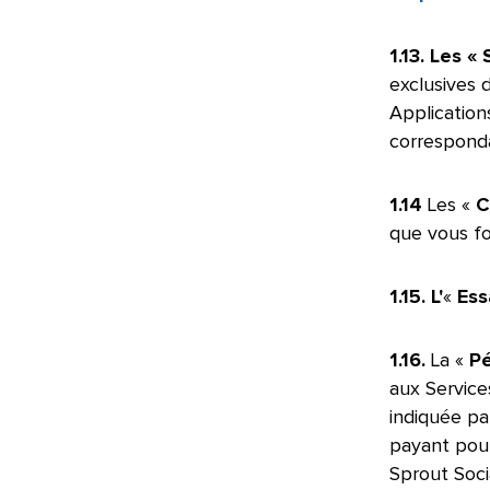
1.13. Les 
exclusives 
Application
correspondan
1.14
Les «
C
que vous fou
1.15. L'
«
Ess
1.16.
La «
Pé
aux Services
indiquée pa
payant pour
Sprout Soci