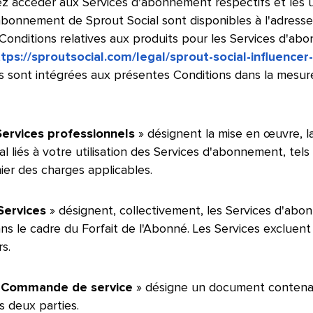
ez accéder aux Services d'abonnement respectifs et les uti
abonnement de Sprout Social sont disponibles à l'adress
 Conditions relatives aux produits pour les Services d'a
tps://sproutsocial.com/legal/sprout-social-influenc
s sont intégrées aux présentes Conditions dans la mesur
Services professionnels
» désignent la mise en œuvre, la
al liés à votre utilisation des Services d'abonnement, te
hier des charges applicables.
​​ 
Services
» désignent, collectivement, les Services d'abon
ns le cadre du Forfait de l'Abonné. Les Services exclue
rs.
​​ 
«
Commande de service
» désigne un document contenant 
s deux parties.
​​ 