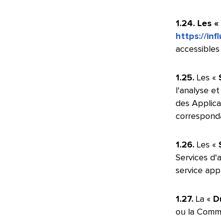
1.24. Les «
https://inf
accessibles 
1.25.
Les «
l'analyse e
des Applica
correspondan
1.26.
Les «
Services d
service app
1.27.
La «
D
ou la Comma