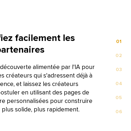
fiez facilement les
0​​ 
1​​ 
rtenaires​​ 
0​​ 
2​​ 
a découverte alimentée par l'IA pour
0​​ 
3​​ 
s créateurs qui s'adressent déjà à
ence, et laissez les créateurs
0​​ 
4​​ 
postuler en utilisant des pages de
0​​ 
5​​ 
re personnalisées pour construire
plus solide, plus rapidement.​​ 
0​​ 
6​​ 