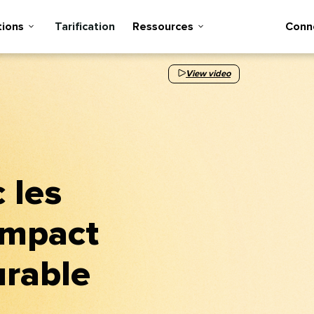
ons​​ 
Tarification​​ 
Ressources​​ 
Connex
View video
 les
impact
ble​​ 