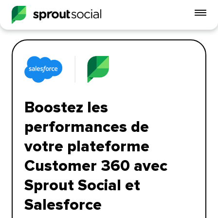
Act
le
me
mobi
open
Boostez les
performances de
votre plateforme
Customer 360 avec
Sprout Social et
Salesforce​​ 