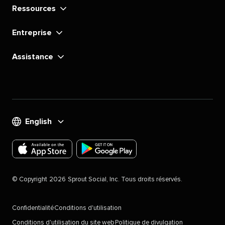
Ressources​​ 
Entreprise​​ 
Assistance​​ 
English​​ 
Téléchargez
Téléchargez
l'application
l'application
©​​ 
Copyright​​ 
2026​​ 
Sprout Social, Inc. Tous droits réservés.​​ 
Sprout
Sprout
Social
Social
Confidentialité​​ 
Conditions d'utilisation​​ 
pour
pour
Conditions d'utilisation du site web​​ 
Politique de divulgation​​ 