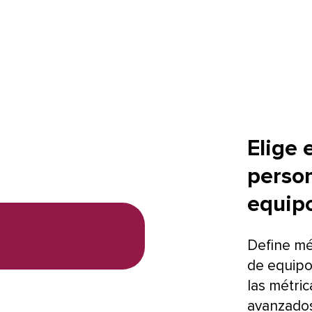
Elige 
person
equipo​​
Define mé
de equipos
las métric
avanzados