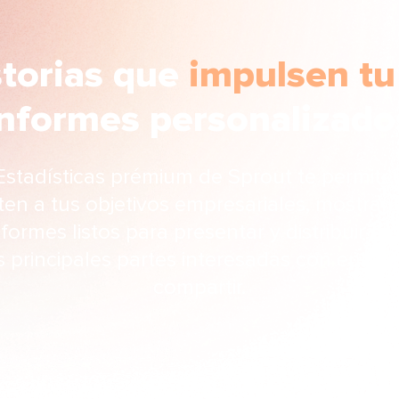
storias que
impulsen tu
nformes personalizados​
Estadísticas prémium de Sprout te permiten 
en a tus objetivos empresariales, mostrar 
nformes listos para presentar y distribuir r
s principales partes interesadas con enlac
compartir.​​ 