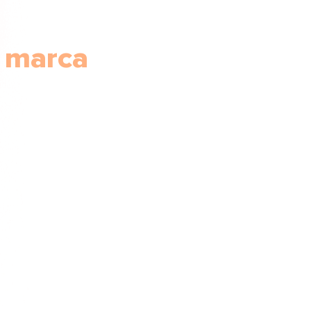
 marca
con
​ 
elegir las métricas
el impacto de estos
ápidamente esta
es dinámicos para