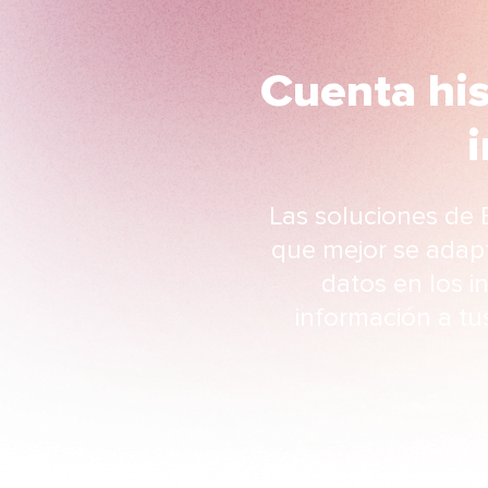
Cuenta hi
i
Las soluciones de 
que mejor se adapt
datos en los i
información a tu