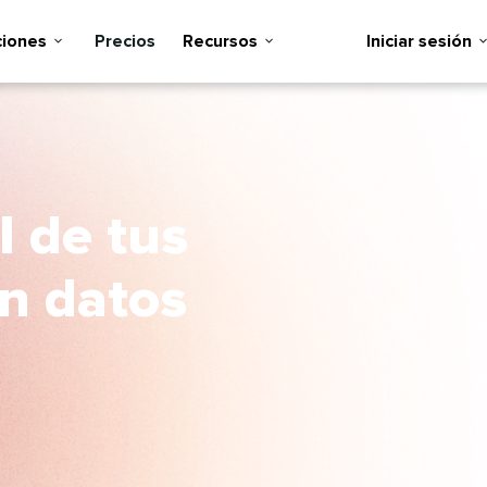
ones​​ 
Precios​​ 
Recursos​​ 
Iniciar sesión​​ 
 de tus
on datos