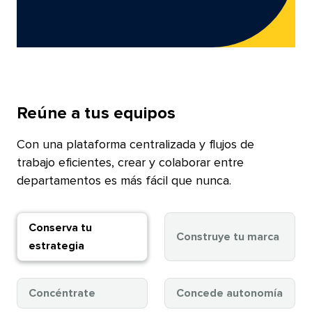
Reúne a tus equipos​​ 
Con una plataforma centralizada y flujos de
trabajo eficientes, crear y colaborar entre
departamentos es más fácil que nunca.​​ 
Conserva tu
Pulsa
Construye tu marca
Pulsa
estrategia
para
para
acceder
acceder​​ 
Pulsa
Puls
Concéntrate
Concede autonomía
Crea
para
para