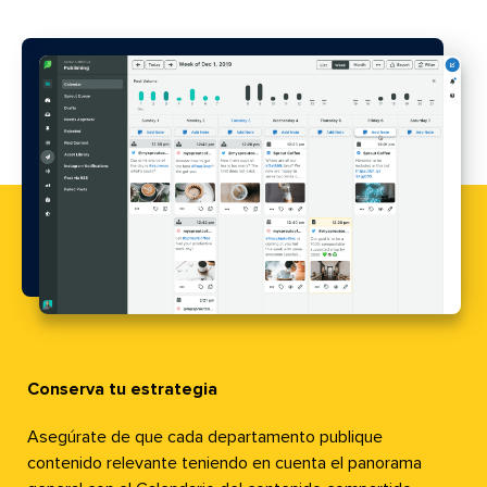
Conserva
tu
acceder​​ 
accede
tu
marca​​
estrategia​​ 
Concéntrate​​ 
Conc
auton
Conserva tu estrategia​​ 
Asegúrate de que cada departamento publique
contenido relevante teniendo en cuenta el panorama