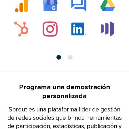
Ahora
Ahora
en
en
la
la
diapositiva
diapositiva
Programa una demostración
1​​ 
2​​ 
personalizada​​ 
Sprout es una plataforma líder de gestión
de redes sociales que brinda herramientas
de participación, estadísticas, publicación y