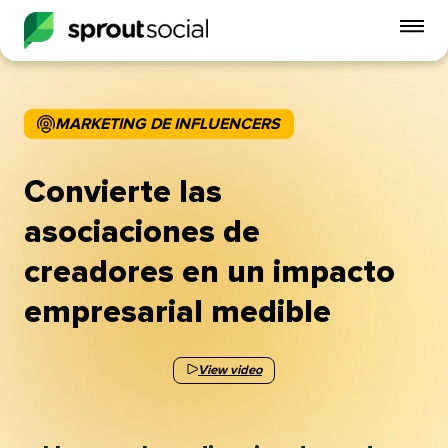
Alt
me
móvi
MARKETING DE INFLUENCERS​​ 
open
Convierte las
asociaciones de
creadores en un impacto
empresarial medible​​ 
View video