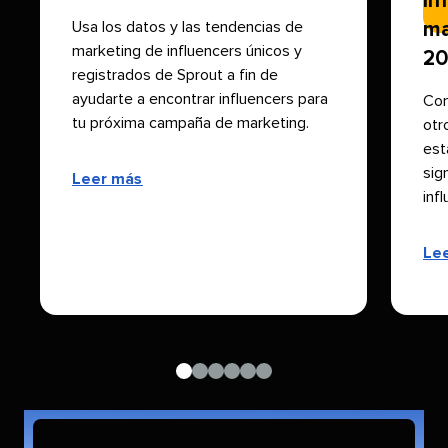
In
Usa los datos y las tendencias de
ma
marketing de influencers únicos y
202
registrados de Sprout a fin de
ayudarte a
encontrar influencers
para
Com
tu próxima campaña de marketing.​​ 
otr
est
sig
Leer más​​ 
infl
Lee
Navega
Navega
Navega
Navega
Navega
Navega
hasta
hasta
hasta
hasta
hasta
hasta
el
el
el
el
el
el