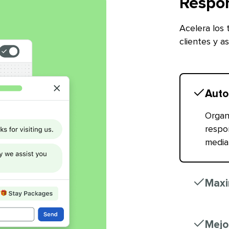
Respon
Acelera los 
clientes y a
Auto
Organ
respo
median
Maxim
Mejor