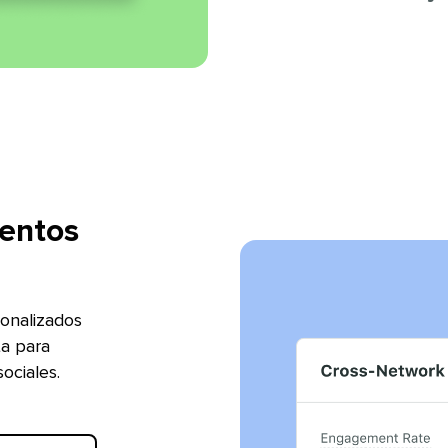
ientos
onalizados
ta para
iales.​​ 