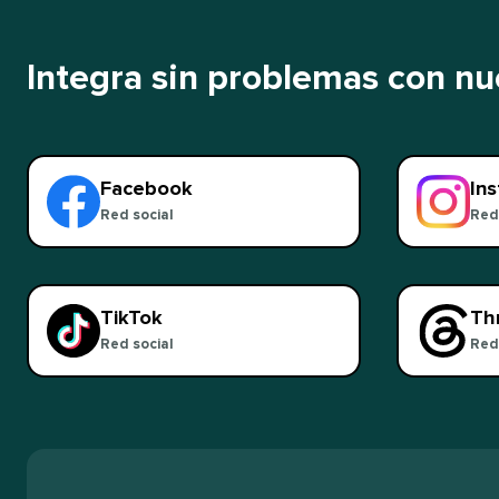
Integra sin problemas con nues
Facebook​​ 
Ins
Red social​​ 
Red s
TikTok​​ 
Thr
Red social​​ 
Red s