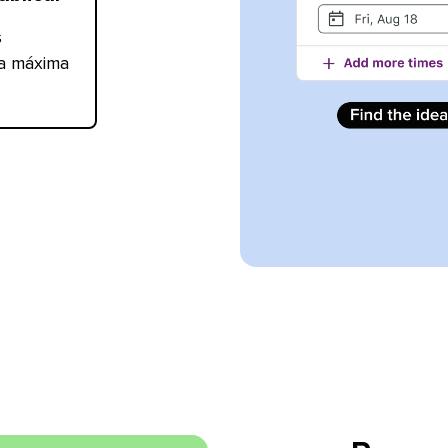
s
la máxima