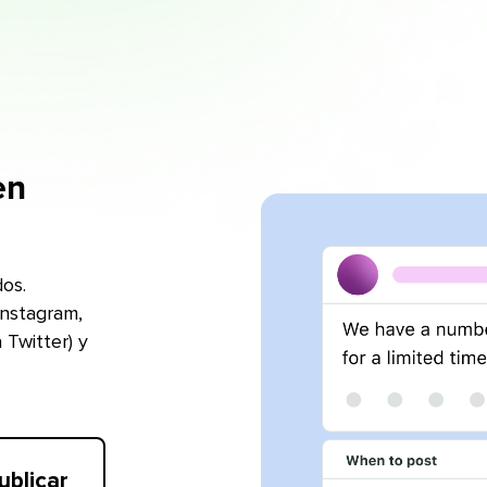
en
dos.
Instagram,
 Twitter) y
icar​​ 