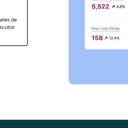
neles de
scubrir