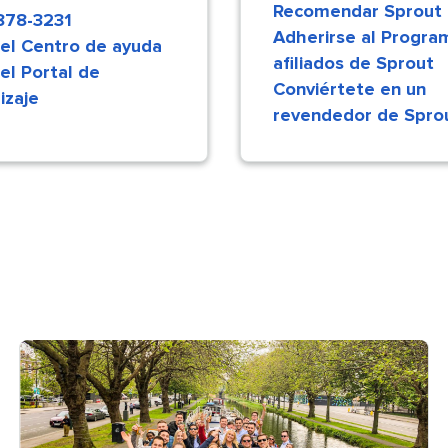
Recomendar Sprout​​ 
78-3231​​ 
Adherirse al Progra
 el Centro de ayuda​​ 
afiliados de Sprout​​ 
 el Portal de
Conviértete en un
aje​​ 
revendedor de Sprout​