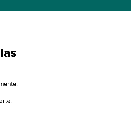
las
emente.
e.​​ 