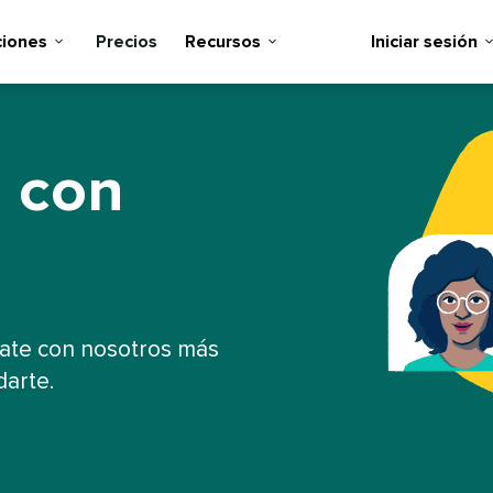
ones​​ 
Precios​​ 
Recursos​​ 
Iniciar sesión​​ 
 con
cate con nosotros más
te.​​ 