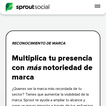
Alt
me
móvi
open
RECONOCIMIENTO DE MARCA​​ 
Multiplica tu presencia
con
más
notoriedad de
marca​​ 
¿Quieres ser la marca más recordada de tu
sector? Tienes que aumentar la visibilidad de la
marca. Sprout te ayuda a ampliar tu alcance y
crear un mayor impacto a través de tus esfuerzos