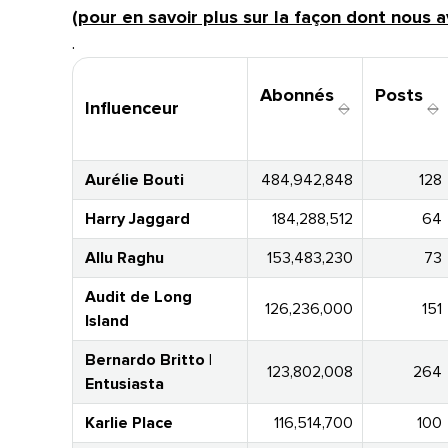
(pour en savoir plus sur la façon dont nous avo
.​​ 
Abonnés​​ 
Posts​​ 
Influenceur​​ 
Aurélie Bouti​​ 
484,942,848​​ 
128​​ 
Harry Jaggard​​ 
184,288,512​​ 
64​​ 
Allu Raghu​​ 
153,483,230​​ 
73​​ 
Audit de Long
126,236,000​​ 
151​​ 
Island​​ 
Bernardo Britto |
123,802,008​​ 
264​​ 
Entusiasta​​ 
Karlie Place​​ 
116,514,700​​ 
100​​ 