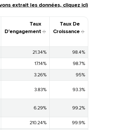
ns extrait les données, cliquez ici)​​ 
Taux
Taux De
D'engagement​​ 
Croissance​​ 
21.34%​​ 
98.4%​​ 
17.14%​​ 
98.7%​​ 
3.26%​​ 
95%​​ 
3.83%​​ 
93.3%​​ 
6.29%​​ 
99.2%​​ 
210.24%​​ 
99.9%​​ 