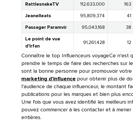
RattlesnakeTV​​ 
112,633,000​​ 
163​​ 
Jeanelleats​​ 
95,809,374​​ 
41​​ 
Passager Paramvir​​ 
95,043,168​​ 
38​​ 
Le point de vue
91,261,428​​ 
12​​ 
d'Irfan​​ 
Connaître le top​​ 
Influenceurs voyage​​ 
Ce n'est q
prendre le temps de faire des recherches sur le
sont la bonne personne pour promouvoir votre 
marketing d'influence
pour obtenir plus de do
l'audience de chaque influenceur, le montant fac
publications pour les marques et bien plus encore
Une fois que vous avez identifié les meilleurs 
pouvez commencer à les contacter et à mener
entières.​​ 