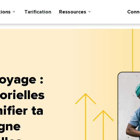
ons​​ 
Tarification​​ 
Ressources​​ 
Connex
oyage :
orielles
ifier ta
gne