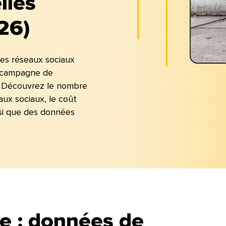
lles
)​​ 
des réseaux sociaux
e campagne de
s. Découvrez le nombre
aux sociaux, le coût
nsi que des données
e : données de