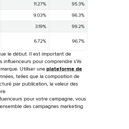
11.27%​​ 
95.3%​​ 
9.03%​​ 
96.3%​​ 
3.19%​​ 
99.2%​​ 
6.72%​​ 
96.7%​​ 
ue le début. Il est important de
s influenceurs pour comprendre s’ils
marque. Utiliser une
plateforme de
nnées, telles que la composition de
turé par publication, la valeur des
.​​ 
influenceurs pour votre campagne, vous
 ensemble des campagnes marketing