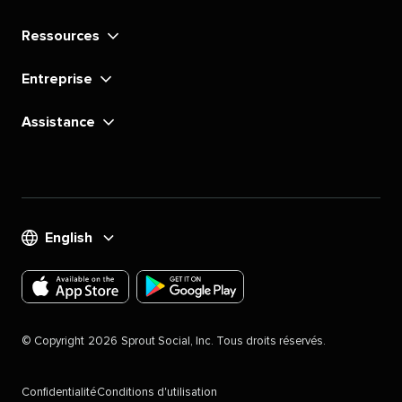
Ressources​​ 
Entreprise​​ 
Assistance​​ 
English​​ 
Téléchargez
Téléchargez
l'application
l'application
©​​ 
Copyright​​ 
2026​​ 
Sprout Social, Inc. Tous droits réservés.​​ 
Sprout
Sprout
Social
Social
Confidentialité​​ 
Conditions d'utilisation​​ 