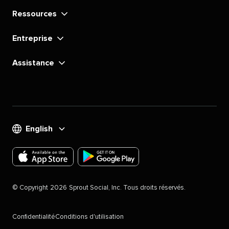
Ressources​​ 
Entreprise​​ 
Assistance​​ 
English​​ 
Téléchargez
Téléchargez
l'application
l'application
©​​ 
Copyright​​ 
2026​​ 
Sprout Social, Inc. Tous droits réservés.​​ 
Sprout
Sprout
Social
Social
Confidentialité​​ 
Conditions d'utilisation​​ 
pour
pour