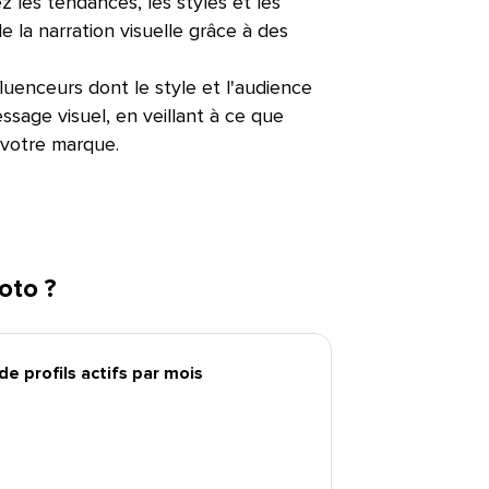
z les tendances, les styles et les
 la narration visuelle grâce à des
nfluenceurs dont le style et l'audience
sage visuel, en veillant à ce que
otre marque.​​ 
o ?​​ 
 profils actifs par mois​​ 