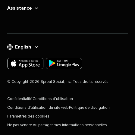
Assistance​​ 
English​​ 
Téléchargez
Téléchargez
l'application
l'application
©​​ 
Copyright​​ 
2026​​ 
Sprout Social, Inc. Tous droits réservés.​​ 
Sprout
Sprout
Social
Social
Confidentialité​​ 
Conditions d'utilisation​​ 
pour
pour
Conditions d'utilisation du site web​​ 
Politique de divulgation​​ 
les
Android
Paramètres des cookies
appareils
sur
Ne pas vendre ou partager mes informations personnelles​​ 
IOS
Google