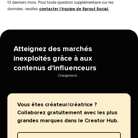
13 derniers mois. Pour toute question supplémentaire sur les
données, veuillez
contacter l'équipe de Sprout Social.
​​ 
Atteignez des marchés
inexploités grâce à aux
contenus d'influenceurs​​ 
Chargement...​​ 
Vous êtes créateur/créatrice ?
Collaborez gratuitement avec les plus
grandes marques dans le Creator Hub.​​ 