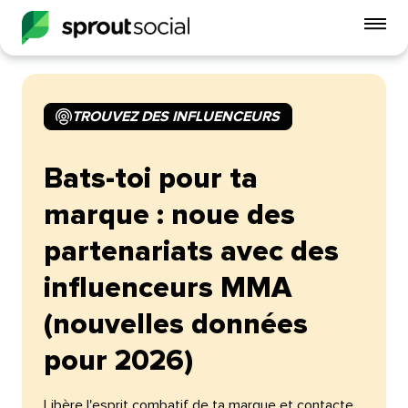
Act
le
me
mobi
TROUVEZ DES INFLUENCEURS​​ 
open
Bats-toi pour ta
marque : noue des
partenariats avec des
influenceurs MMA
(nouvelles données
pour 2026)​​ 
Libère l'esprit combatif de ta marque et contacte