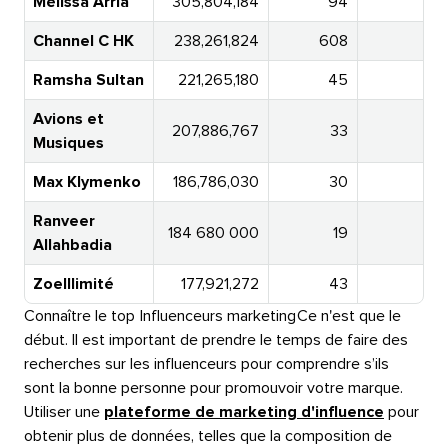
Mélissa Arria​​ 
305,804,184​​ 
94​​ 
Channel C HK​​ 
238,261,824​​ 
608​​ 
Ramsha Sultan​​ 
221,265,180​​ 
45​​ 
Avions et
207,886,767​​ 
33​​ 
Musiques​​ 
Max Klymenko​​ 
186,786,030​​ 
30​​ 
Ranveer
184 680 000​​ 
19​​ 
Allahbadia​​ 
ZoeIllimité​​ 
177,921,272​​ 
43​​ 
Connaître le top​​ 
Influenceurs marketing​​ 
Ce n'est que le
début. Il est important de prendre le temps de faire des
recherches sur les influenceurs pour comprendre s’ils
sont la bonne personne pour promouvoir votre marque.
Utiliser une
plateforme de marketing d'influence
pour
obtenir plus de données, telles que la composition de