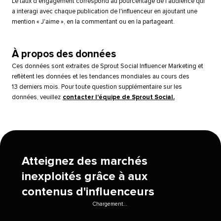
Le taux d'engagement correspond au pourcentage de l'audience qui
a interagi avec chaque publication de l'influenceur en ajoutant une
mention « J'aime », en la commentant ou en la partageant.​​ 
À propos des données​​ 
Ces données sont extraites de Sprout Social Influencer Marketing et
reflètent les données et les tendances mondiales au cours des
13 derniers mois. Pour toute question supplémentaire sur les
données, veuillez
contacter l'équipe de Sprout Social.
​​ 
Atteignez des marchés
inexploités grâce à aux
contenus d'influenceurs​​ 
Chargement...​​ 