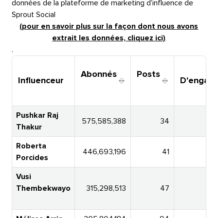
données de la plateforme de marketing d’influence de
Sprout Social​​ 
(pour en savoir plus sur la façon dont nous avons
extrait les données, cliquez ici)​​ 
.​​ 
Abonnés​​ 
Posts​​ 
Influenceur​​ 
D'engagem
Pushkar Raj
575,585,388​​ 
34​​ 
Thakur​​ 
Roberta
446,693,196​​ 
41​​ 
Porcides​​ 
Vusi
Thembekwayo​​ 
315,298,513​​ 
47​​ 