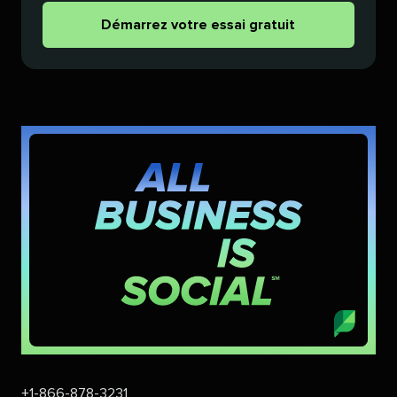
Démarrez votre essai gratuit​​ 
+1-866-878-3231​​ 