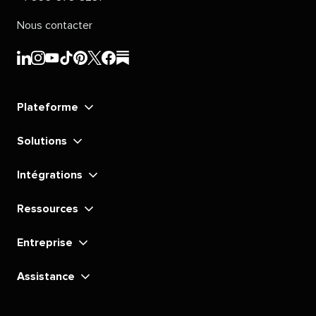
Nous contacter​​ 
Sprout
Sprout
Sprout
Sprout
Sprout
Sprout
Sprout
Sprout
Social​​ 
Social​​ 
Social​​ 
Social​​ 
Social​​ 
Social​​ 
Social​​ 
Social​​ 
Plateforme​​ 
LinkedIn​​ 
Instagram​​ 
YouTube​​ 
TikTok​​ 
Pinterest​​ 
X​​ 
Facebook​​ 
substack​​ 
Solutions​​ 
Intégrations​​ 
Ressources​​ 
Entreprise​​ 
Assistance​​ 