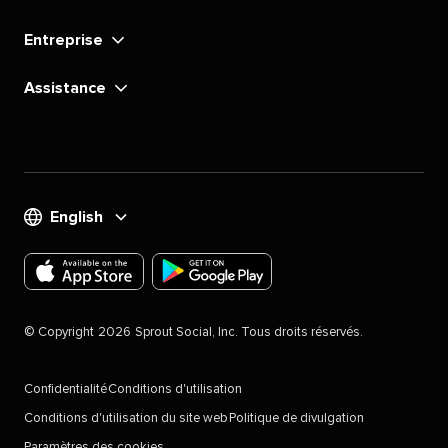
Entreprise​​ 
Assistance​​ 
English​​ 
Téléchargez
Téléchargez
l'application
l'application
©​​ 
Copyright​​ 
2026​​ 
Sprout Social, Inc. Tous droits réservés.​​ 
Sprout
Sprout
Social
Social
Confidentialité​​ 
Conditions d'utilisation​​ 
pour
pour
Conditions d'utilisation du site web​​ 
Politique de divulgation​​ 
les
Android
Paramètres des cookies