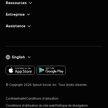
Ressources​​ 
Entreprise​​ 
Assistance​​ 
English​​ 
Téléchargez
Téléchargez
l'application
l'application
©​​ 
Copyright​​ 
2026​​ 
Sprout Social, Inc. Tous droits réservés.​​ 
Sprout
Sprout
Social
Social
Confidentialité​​ 
Conditions d'utilisation​​ 
pour
pour
Conditions d'utilisation du site web​​ 
Politique de divulgation​​ 