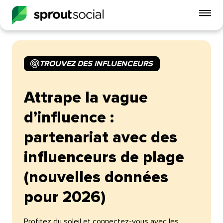
Act
le
me
mobi
TROUVEZ DES INFLUENCEURS​​ 
open
Attrape la vague
d’influence :
partenariat avec des
influenceurs de plage
(nouvelles données
pour 2026)​​ 
Profitez du soleil et connectez-vous avec les