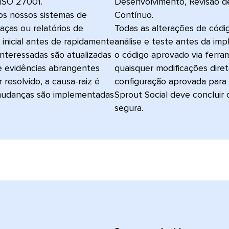
ISO 27001.
Desenvolvimento, Revisão d
los nossos sistemas de
Contínuo.
ças ou relatórios de
Todas as alterações de códi
 inicial antes de rapidamente
análise e teste antes da im
interessadas são atualizadas
o código aprovado via ferra
 e evidências abrangentes
quaisquer modificações diret
resolvido, a causa-raiz é
configuração aprovada para 
, mudanças são implementadas
Sprout Social deve concluir 
segura.​​ 