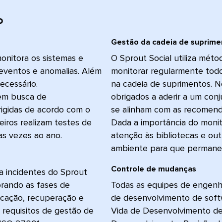
 
Gestão da cadeia de supriment
onitora os sistemas e
O Sprout Social utiliza méto
 eventos e anomalias. Além
monitorar regularmente todo
ecessário.
na cadeia de suprimentos. 
 em busca de
obrigados a aderir a um con
rigidas de acordo com o
se alinham com as recomend
eiros realizam testes de
Dada a importância do monit
 vezes ao ano.​​ 
atenção às bibliotecas e ou
ambiente para que permaneçam
Controle de mudanças​​ 
a incidentes do Sprout
orando as fases de
Todas as equipes de engenh
icação, recuperação e
de desenvolvimento de softw
s requisitos de gestão de
Vida de Desenvolvimento de 