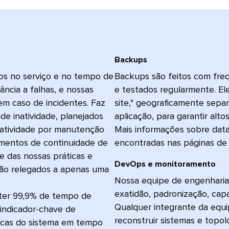
Backups​​ 
tos no serviço e no tempo de
Backups são feitos com freq
ância a falhas, e nossas
e testados regularmente. El
em caso de incidentes. Faz
site," geograficamente sepa
de inatividade, planejados
aplicação, para garantir altos
natividade por manutenção
Mais informações sobre dat
ementos de continuidade de
encontradas nas páginas de s
e das nossas práticas e
DevOps e monitoramento​​ 
são relegados a apenas uma
Nossa equipe de engenharia 
exatidão, padronização, cap
nter 99,9% de tempo de
Qualquer integrante da equ
indicador-chave de
reconstruir sistemas e topo
ricas do sistema em tempo