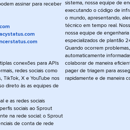
sistema, nossa equipe de en
 podem assinar para receber
executando o código de inf
o mundo, apresentando, ale
técnico em tempo real. Noss
.com
​​ 
nossa equipe de engenharia 
acystatus.com
​​ 
especializados de plantão 24
encerstatus.com
​​ 
Quando ocorrem problemas, 
automaticamente informadas
iplas conexões para APIs
colaborar de maneira efici
rmais, redes sociais como
pager de triagem para asse
s, TikTok, X e YouTube nos
rapidamente e de maneira conf
so direto às as equipes de
l e as redes sociais
rfis sociais ao Sprout
ente na rede social; o Sprout
nciais de conta de rede