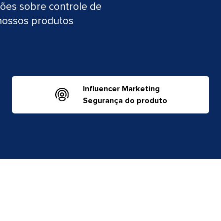
ções sobre controle de
 nossos produtos
Influencer Marketing
​​ 
Segurança do produto