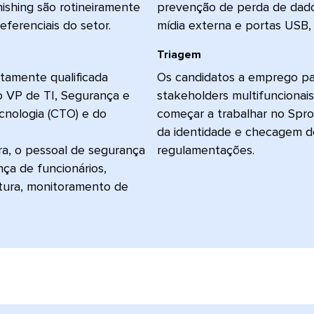
ishing são rotineiramente
prevenção de perda de dado
renciais do setor.​​ 
mídia externa e portas USB,
Triagem​​ 
tamente qualificada
Os candidatos a emprego pa
o VP de TI, Segurança e
stakeholders multifuncionais
cnologia (CTO) e do
começar a trabalhar no Spro
da identidade e checagem de
ra, o pessoal de segurança
regulamentações.​​ 
ça de funcionários,
utura, monitoramento de