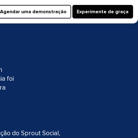
Agendar uma demonstração​​ 
Experimente de graça​​ 
m
a foi
ra
ão do Sprout Social,