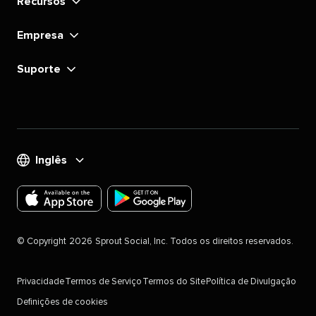
Recursos​​ 
Empresa​​ 
Suporte​​ 
Inglês​​ 
Faça
Faça
o
o
©​​ 
Copyright​​ 
2026​​ 
Sprout Social, Inc. Todos os direitos reservados.​​ 
download
download
do
do
Privacidade​​ 
Termos de Serviço​​ 
Termos do Site​​ 
Política de Divulgação​​ 
aplicativo
aplicativo
Definições de cookies
Sproutsocial
Sproutsocial