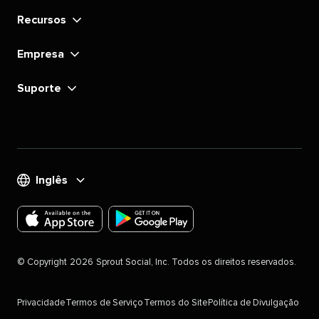
Recursos​​ 
Empresa​​ 
Suporte​​ 
Inglês​​ 
Faça
Faça
o
o
©​​ 
Copyright​​ 
2026​​ 
Sprout Social, Inc. Todos os direitos reservados.​​ 
download
download
do
do
Privacidade​​ 
Termos de Serviço​​ 
Termos do Site​​ 
Política de Divulgação​​ 
aplicativo
aplicativo