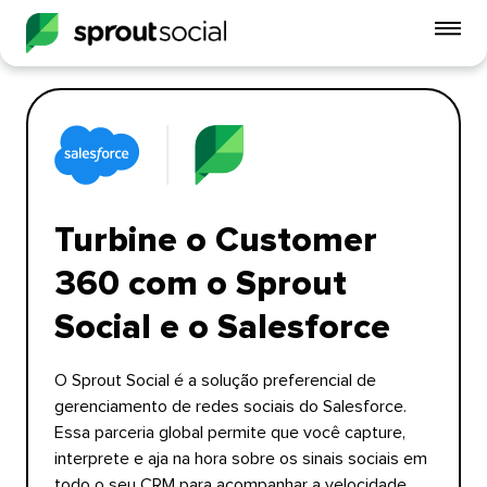
Alt
o
me
do
celu
open
Turbine o Customer
360 com o Sprout
Social e o Salesforce​​ 
O Sprout Social é a solução preferencial de
gerenciamento de redes sociais do Salesforce.
Essa parceria global permite que você capture,
interprete e aja na hora sobre os sinais sociais em
todo o seu CRM para acompanhar a velocidade