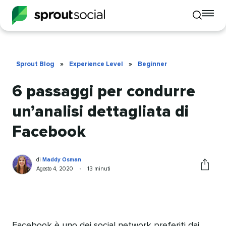
To
Toggle
mo
mobile
me
search
op
Sprout Blog
»
Experience Level
»
Beginner
6 passaggi per condurre
un’analisi dettagliata di
Facebook
Maddy
Scritto
di
Maddy Osman
Osman
da
Pubblicato
Tempo
Agosto 4, 2020
•
13 minuti
Condivid
da
di
questo
lettura
articolo
Facebook è uno dei social network preferiti dai