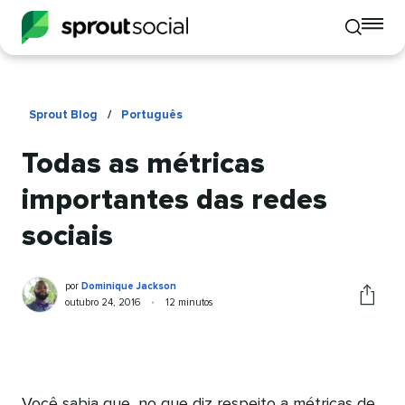
To
Toggle
mo
mobile
me
search
op
Sprout Blog
/
Português
Todas as métricas
importantes das redes
sociais
Dominique
Escrito
por
Dominique Jackson
Jackson
por
Publicado
Tempo
outubro 24, 2016
•
12 minutos
Comparti
em
de
este
leitura
artigo
Você sabia que, no que diz respeito a métricas de