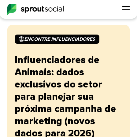
Alt
o
me
do
ENCONTRE INFLUENCIADORES​​ 
celu
open
Influenciadores de
Animais: dados
exclusivos do setor
para planejar sua
próxima campanha de
marketing (novos
dados para 2026)​​ 