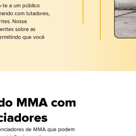
ga-te a um público
rando com lutadores,
ntes. Nossa
gentes sobre as
ermitindo que você
r do MMA com
adores​​ 
nfluenciadores de MMA que podem