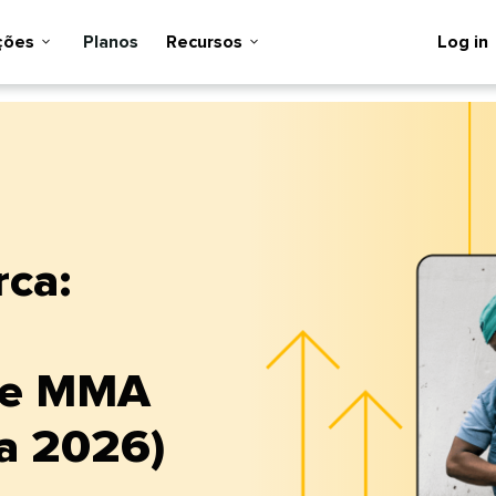
es​​ 
Planos​​ 
Recursos​​ 
Log in​​ 
rca:
 de MMA
2026)​​ 