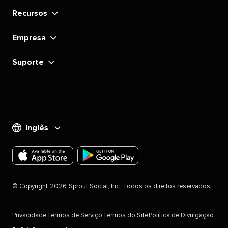
Recursos​​ 
Empresa​​ 
Suporte​​ 
Inglês​​ 
Faça
Faça
o
o
©​​ 
Copyright​​ 
2026​​ 
Sprout Social, Inc. Todos os direitos reservados.​​ 
download
download
do
do
Privacidade​​ 
Termos de Serviço​​ 
Termos do Site​​ 
Política de Divulgação​​ 
aplicativo
aplicativo