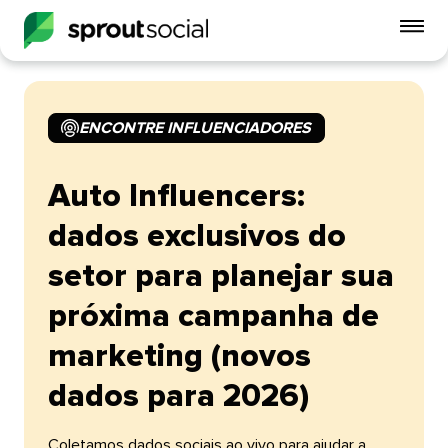
Alt
o
me
do
ENCONTRE INFLUENCIADORES​​ 
celu
open
Auto Influencers:
dados exclusivos do
setor para planejar sua
próxima campanha de
marketing (novos
dados para 2026)​​ 
Coletamos dados sociais ao vivo para ajudar a