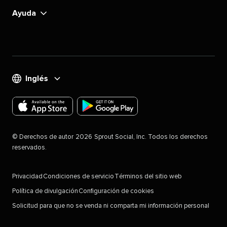
Ayuda​​ 
Inglés​​ 
Descarga
Descarga
la
la
©​​ 
Derechos de autor​​ 
2026​​ 
Sprout Social, Inc. Todos los derechos
aplicación
aplicación
reservados.​​ 
de
de
Sproutsocial
Sproutsocial
Privacidad​​ 
Condiciones de servicio​​ 
Términos del sitio web​​ 
para
para
Política de divulgación​​ 
Configuración de cookies
dispositivos
Android
Solicitud para que no se venda ni comparta mi información personal​​ 
IOS
en
en
la