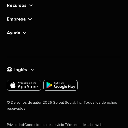
Recursos​​ 
Empresa​​ 
Ayuda​​ 
Inglés​​ 
Descarga
Descarga
la
la
©​​ 
Derechos de autor​​ 
2026​​ 
Sprout Social, Inc. Todos los derechos
aplicación
aplicación
reservados.​​ 
de
de
Sproutsocial
Sproutsocial
Privacidad​​ 
Condiciones de servicio​​ 
Términos del sitio web​​ 