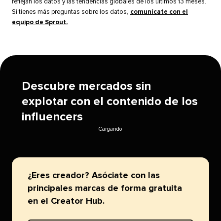
reflejan los datos y las tendencias globales de los últimos 13 meses.
Si tienes más preguntas sobre los datos,
comunícate con el
equipo de Sprout.
​​ 
Descubre mercados sin
explotar con el contenido de los
influencers​​ 
Cargando​​ 
¿Eres creador? Asóciate con las
principales marcas de forma gratuita
en el Creator Hub.​​ 