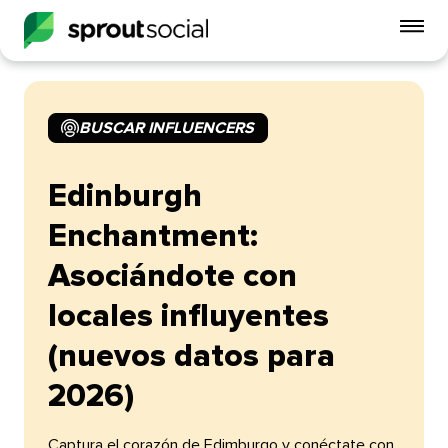
Alt
me
móvi
BUSCAR INFLUENCERS​​ 
open
Edinburgh
Enchantment:
Asociándote con
locales influyentes
(nuevos datos para
2026)​​ 
Captura el corazón de Edimburgo y conéctate con