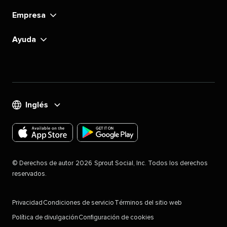
Empresa​​ 
Ayuda​​ 
Inglés​​ 
Descarga
Descarga
la
la
©​​ 
Derechos de autor​​ 
2026​​ 
Sprout Social, Inc. Todos los derechos
aplicación
aplicación
reservados.​​ 
de
de
Sproutsocial
Sproutsocial
Privacidad​​ 
Condiciones de servicio​​ 
Términos del sitio web​​ 
para
para
Política de divulgación​​ 
Configuración de cookies
dispositivos
Android