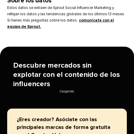
Sobre los datos​​ 
Estos datos se extraen de Sprout Social Influencer Marketing y
reflejan los datos y las tendencias globales de los últimos 13 meses.
Si tienes más preguntas sobre los datos,
comunícate con el
equipo de Sprout.
​​ 
Descubre mercados sin
explotar con el contenido de los
influencers​​ 
Cargando​​ 
¿Eres creador? Asóciate con las
principales marcas de forma gratuita