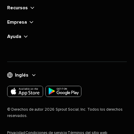
Recursos​​ 
Empresa​​ 
Ayuda​​ 
Inglés​​ 
Descarga
Descarga
la
la
©​​ 
Derechos de autor​​ 
2026​​ 
Sprout Social, Inc. Todos los derechos
aplicación
aplicación
reservados.​​ 
de
de
Sproutsocial
Sproutsocial
Privacidad​​ 
Condiciones de servicio​​ 
Términos del sitio web​​ 