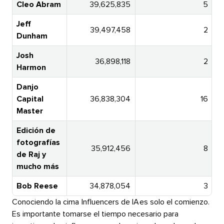
Cleo Abram​​ 
39,625,835​​ 
5​​ 
Jeff
39,497,458​​ 
2​​ 
Dunham​​ 
Josh
36,898,118​​ 
2​​ 
Harmon​​ 
Danjo
Capital
36,838,304​​ 
16​​ 
Master​​ 
Edición de
fotografías
35,912,456​​ 
8​​ 
de Raj y
mucho más​​ 
Bob Reese​​ 
34,878,054​​ 
3​​ 
Conociendo la cima​​ 
Influencers de IA​​ 
es solo el comienzo.
Es importante tomarse el tiempo necesario para