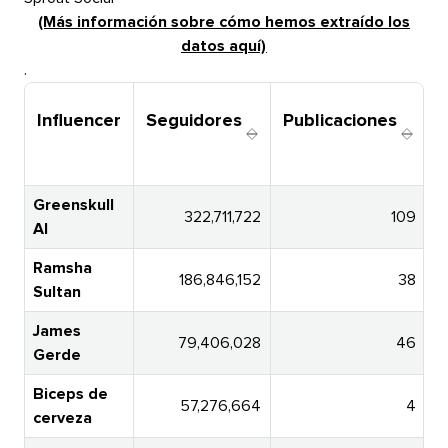
(Más información sobre cómo hemos extraído los
datos aquí)​​ 
.​​ 
Influencer​​ 
Seguidores​​ 
Publicaciones​​ 
P
Greenskull
322,711,722​​ 
109​​ 
AI​​ 
Ramsha
186,846,152​​ 
38​​ 
Sultan​​ 
James
79,406,028​​ 
46​​ 
Gerde​​ 
Biceps de
57,276,664​​ 
4​​ 
cerveza​​ 