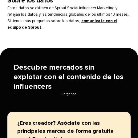
Sobre los datos​​ 
Estos datos se extraen de Sprout Social Influencer Marketing y
reflejan los datos y las tendencias globales de los últimos 13 meses.
Si tienes más preguntas sobre los datos,
comunícate con el
equipo de Sprout.
​​ 
Descubre mercados sin
explotar con el contenido de los
influencers​​ 
Cargando​​ 
¿Eres creador? Asóciate con las
principales marcas de forma gratuita