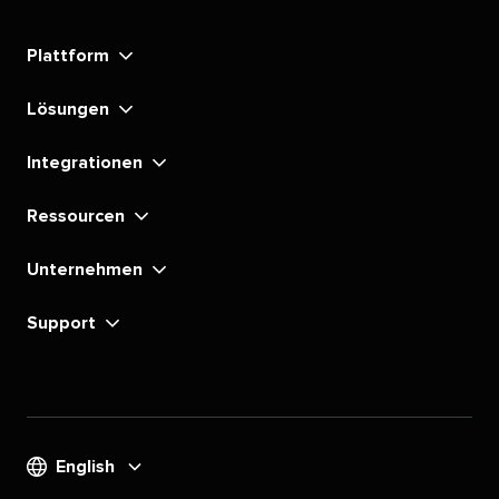
Social's​​ 
Social's​​ 
Social's​​ 
Social's​​ 
Social's​​ 
Social's​​ 
Social's​​ 
Social's​​ 
Plattform​​ 
LinkedIn​​ 
Instagram​​ 
YouTube​​ 
TikTok​​ 
Pinterest​​ 
X​​ 
Facebook​​ 
substack​​ 
Lösungen​​ 
Integrationen​​ 
Ressourcen​​ 
Unternehmen​​ 
Support​​ 
English​​ 