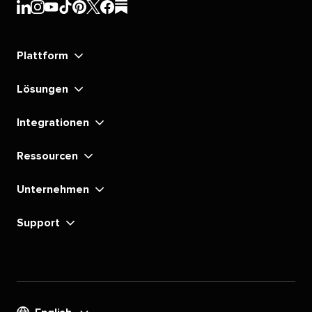
Sprout
Sprout
Sprout
Sprout
Sprout
Sprout
Sprout
Sprout
Social's​​ 
Social's​​ 
Social's​​ 
Social's​​ 
Social's​​ 
Social's​​ 
Social's​​ 
Social's​​ 
Plattform​​ 
LinkedIn​​ 
Instagram​​ 
YouTube​​ 
TikTok​​ 
Pinterest​​ 
X​​ 
Facebook​​ 
substack​​ 
Lösungen​​ 
Integrationen​​ 
Ressourcen​​ 
Unternehmen​​ 
Support​​ 