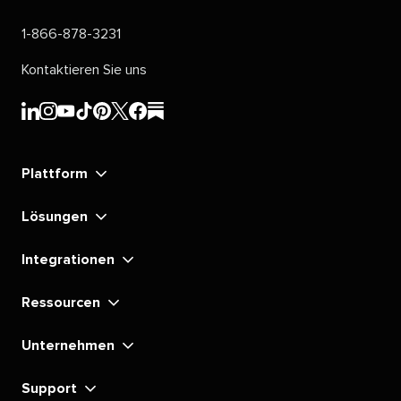
1-866-878-3231​​ 
Kontaktieren Sie uns​​ 
Sprout
Sprout
Sprout
Sprout
Sprout
Sprout
Sprout
Sprout
Social's​​ 
Social's​​ 
Social's​​ 
Social's​​ 
Social's​​ 
Social's​​ 
Social's​​ 
Social's​​ 
Plattform​​ 
LinkedIn​​ 
Instagram​​ 
YouTube​​ 
TikTok​​ 
Pinterest​​ 
X​​ 
Facebook​​ 
substack​​ 
Lösungen​​ 
Integrationen​​ 
Ressourcen​​ 
Unternehmen​​ 
Support​​ 