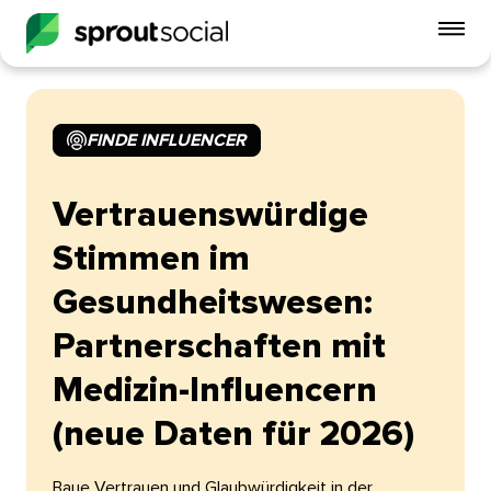
Mo
Me
ein
FINDE INFLUENCER​​ 
open
Vertrauenswürdige
Stimmen im
Gesundheitswesen:
Partnerschaften mit
Medizin-Influencern
(neue Daten für 2026)​​ 
Baue Vertrauen und Glaubwürdigkeit in der