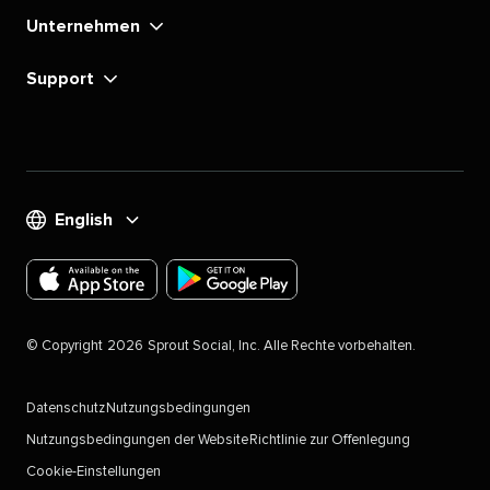
Unternehmen​​ 
Support​​ 
English​​ 
Laden
Laden
Sie
Sie
©​​ 
Copyright​​ 
2026​​ 
Sprout Social, Inc. Alle Rechte vorbehalten.​​ 
die
die
Sprout
Sprout
Datenschutz​​ 
Nutzungsbedingungen​​ 
Social-
Social-
Nutzungsbedingungen der Website​​ 
Richtlinie zur Offenlegung​​ 
App
App
Cookie-Einstellungen
für
für