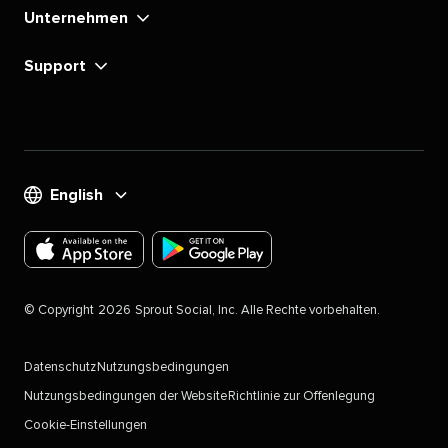
Unternehmen​​ 
Support​​ 
English​​ 
Laden
Laden
Sie
Sie
©​​ 
Copyright​​ 
2026​​ 
Sprout Social, Inc. Alle Rechte vorbehalten.​​ 
die
die
Sprout
Sprout
Datenschutz​​ 
Nutzungsbedingungen​​ 
Social-
Social-
Nutzungsbedingungen der Website​​ 
Richtlinie zur Offenlegung​​ 
App
App
Cookie-Einstellungen
für
für