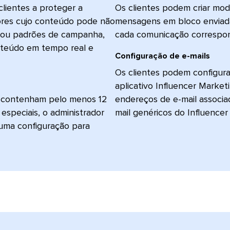
clientes a proteger a
Os clientes podem criar mo
adores cujo conteúdo pode não
mensagens em bloco enviada
or ou padrões de campanha,
cada comunicação corresponda
onteúdo em tempo real e
Configuração de e-mails​​ 
Os clientes podem configurar
aplicativo Influencer Marke
s contenham pelo menos 12
endereços de e-mail associ
 especiais, o administrador
mail genéricos do Influencer M
uma configuração para