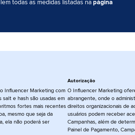
valem todas as medidas listadas na
página
Autorização​​ 
vo Influencer Marketing com
O Influencer Marketing ofer
 salt e hash são usadas em
abrangente, onde o administ
ritmos fortes mais recentes
direitos organizacionais de 
oa, mesmo que seja da
usuários podem receber aces
a, ela não poderá ser
Campanhas, além de determin
Painel de Pagamento, Campanh