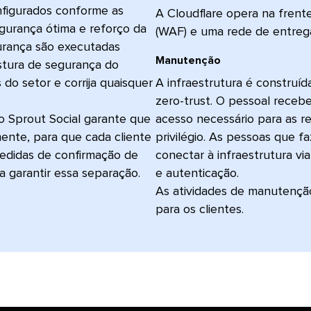
onfigurados conforme as
A Cloudflare opera na frent
gurança ótima e reforço da
(WAF) e uma rede de entrega 
gurança são executadas
Manutenção​​ 
stura de segurança do
 setor e corrija quaisquer
A infraestrutura é construí
zero-trust. O pessoal receb
o Sprout Social garante que
acesso necessário para as r
ente, para que cada cliente
privilégio. As pessoas que
medidas de confirmação de
conectar à infraestrutura vi
arantir essa separação.​​ 
e autenticação.
As atividades de manutençã
para os clientes.​​ 