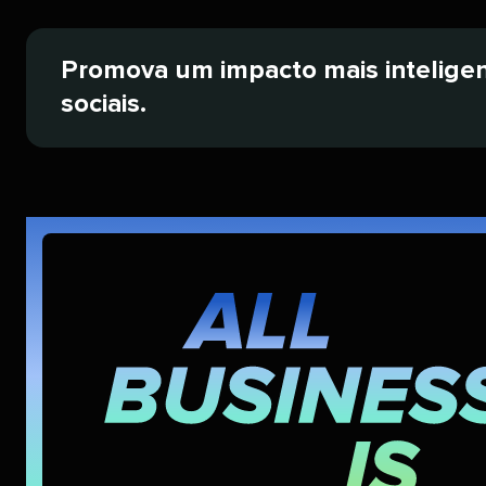
Promova um impacto mais inteligent
sociais.​​ 