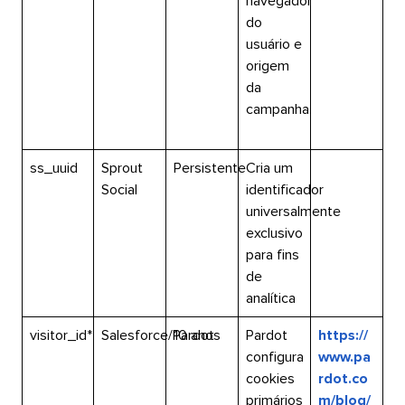
navegador
do
usuário e
origem
da
campanha.​​ 
ss_uuid​​ 
Sprout
Persistente​​ 
Cria um
Social​​ 
identificador
universalmente
exclusivo
para fins
de
analítica​​ 
visitor_id*​​ 
Salesforce/Pardot​​ 
10 anos​​ 
Pardot
https://
configura
www.pa
cookies
rdot.co
primários
m/blog/