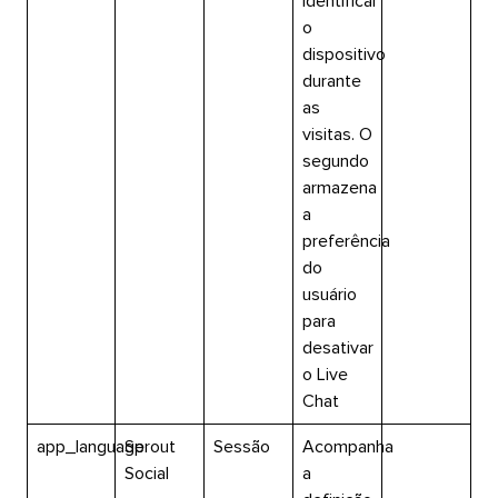
identificar
o
dispositivo
durante
as
visitas. O
segundo
armazena
a
preferência
do
usuário
para
desativar
o Live
Chat​​ 
app_language​​ 
Sprout
Sessão​​ 
Acompanha
Social​​ 
a