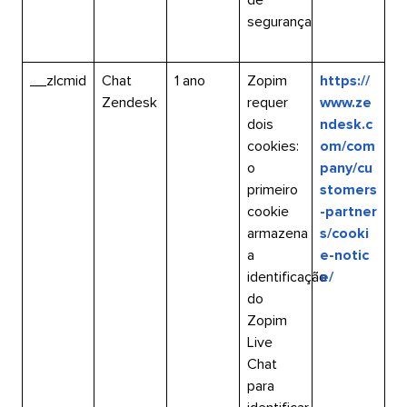
segurança​​ 
__zlcmid​​ 
Chat
1 ano​​ 
Zopim
https://
Zendesk​​ 
requer
www.ze
dois
ndesk.c
cookies:
om/com
o
pany/cu
primeiro
stomers
cookie
-partner
armazena
s/cooki
a
e-notic
identificação
e/​​ 
do
Zopim
Live
Chat
para