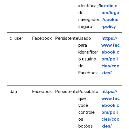
identificação
kedin.c
de
om/lega
navegador
l/cookie
seguro​​ 
-policy​​ 
c_user​​ 
Facebook​​ 
Persistente​​ 
Usado
https://
para
www.fac
identificar
ebook.c
o usuário
om/poli
do
cies/coo
Facebook​​ 
kies/​​ 
datr​​ 
Facebook​​ 
Persistente​​ 
Possibilita
https://
que
www.fac
você
ebook.c
controle
om/poli
os
cies/coo
botões
kies/​​ 