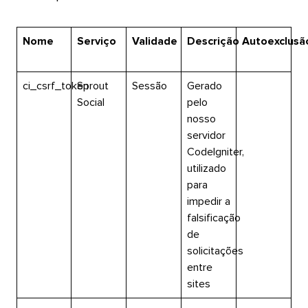
Nome​​ 
Serviço​​ 
Validade​​ 
Descrição​​ 
Autoexclusão
ci_csrf_token​​ 
Sprout
Sessão​​ 
Gerado
Social​​ 
pelo
nosso
servidor
CodeIgniter,
utilizado
para
impedir a
falsificação
de
solicitações
entre
sites​​ 