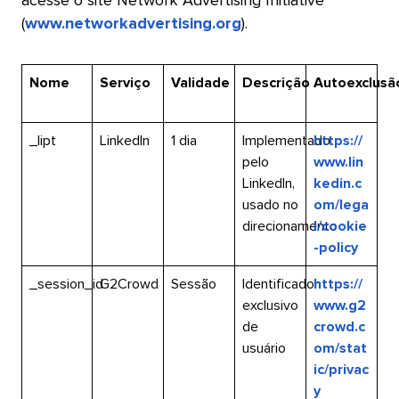
acesse o site Network Advertising Initiative
(
www.networkadvertising.org
).​​ 
Nome​​ 
Serviço​​ 
Validade​​ 
Descrição​​ 
Autoexclusão
_lipt​​ 
LinkedIn​​ 
1 dia​​ 
Implementado
https://
pelo
www.lin
LinkedIn,
kedin.c
usado no
om/lega
direcionamento​​ 
l/cookie
-policy​​ 
_session_id​​ 
G2Crowd​​ 
Sessão​​ 
Identificador
https://
exclusivo
www.g2
de
crowd.c
usuário​​ 
om/stat
ic/privac
y​​ 