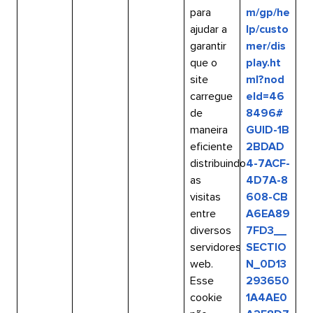
para
m/gp/he
ajudar a
lp/custo
garantir
mer/dis
que o
play.ht
site
ml?nod
carregue
eId=46
de
8496#
maneira
GUID-1B
eficiente
2BDAD
distribuindo
4-7ACF-
as
4D7A-8
visitas
608-CB
entre
A6EA89
diversos
7FD3__
servidores
SECTIO
web.
N_0D13
Esse
293650
cookie
1A4AE0