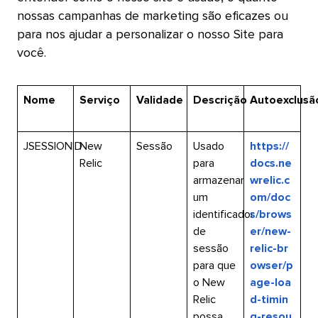
nossas campanhas de marketing são eficazes ou
para nos ajudar a personalizar o nosso Site para
você.​​ 
Nome​​ 
Serviço​​ 
Validade​​ 
Descrição​​ 
Autoexclusão
JSESSIONID​​ 
New
Sessão​​ 
Usado
https://
Relic​​ 
para
docs.ne
armazenar
wrelic.c
um
om/doc
identificador
s/brows
de
er/new-
sessão
relic-br
para que
owser/p
o New
age-loa
Relic
d-timin
possa
g-resou