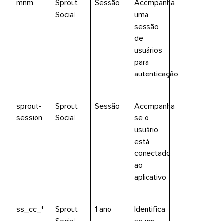
mnm​​ 
Sprout
Sessão​​ 
Acompanha
Social​​ 
uma
sessão
de
usuários
para
autenticação​​ 
sprout-
Sprout
Sessão​​ 
Acompanha
session​​ 
Social​​ 
se o
usuário
está
conectado
ao
aplicativo​​ 
ss_cc_*​​ 
Sprout
1 ano​​ 
Identifica
Social​​ 
se um