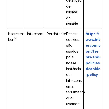
definição
de
idioma
do
usuário​​ 
intercom-
Intercom​​ 
Persistente​​ 
Esses
https://
lou-*​​ 
cookies
www.int
são
ercom.c
usados
om/ter
pela
ms-and-
nossa
policies
instância
#cookie
do
-policy​​ 
Intercom,
uma
ferramenta
que
usamos