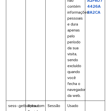
não
A2F8D7
contém
4426A
informações
8A2CA​​ 
pessoais
e dura
apenas
pelo
período
da sua
visita,
sendo
excluído
quando
você
fecha o
navegador
da web.​​ 
sess-.getbambu.com​​ 
Sprout
Sessão​​ 
Usado