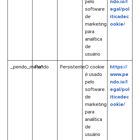
pelo
ndo.io/l
software
egal/pol
de
iticadec
marketing
ookie/​​ 
para
analítica
de
usuário​​ 
_pendo_meta*​​ 
Pendo​​ 
Persistente​​ 
O cookie
https://
é usado
www.pe
pelo
ndo.io/l
software
egal/pol
de
iticadec
marketing
ookie/​​ 
para
analítica
de
usuário​​ 