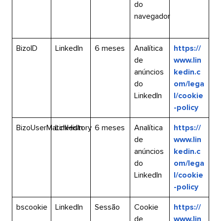
do
navegador​​ 
BizoID​​ 
LinkedIn​​ 
6 meses​​ 
Analítica
https://
de
www.lin
anúncios
kedin.c
do
om/lega
LinkedIn​​ 
l/cookie
-policy​​ 
BizoUserMatchHistory​​ 
LinkedIn​​ 
6 meses​​ 
Analítica
https://
de
www.lin
anúncios
kedin.c
do
om/lega
LinkedIn​​ 
l/cookie
-policy​​ 
bscookie​​ 
LinkedIn​​ 
Sessão​​ 
Cookie
https://
de
www.lin