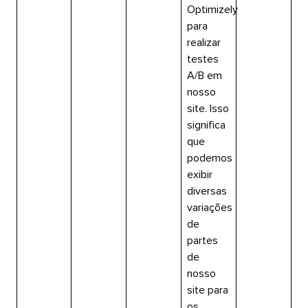
Optimizely
para
realizar
testes
A/B em
nosso
site. Isso
significa
que
podemos
exibir
diversas
variações
de
partes
de
nosso
site para
os