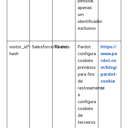
pessoal,
apenas
um
identificador
exclusivo.​​ 
visitor_id*-
Salesforce/Pardot​​ 
10 anos​​ 
Pardot
https://
hash​​ 
configura
www.pa
cookies
rdot.co
primários
m/blog/
para fins
pardot-
de
cookie
rastreamento
s/​​ 
e
configura
cookies
de
terceiros