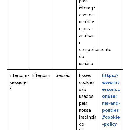
para
interagir
com os
usuários
e para
analisar
o
comportamento
do
usuário​​ 
intercom-
Intercom​​ 
Sessão​​ 
Esses
https://
session-
cookies
www.int
*​​ 
são
ercom.c
usados
om/ter
pela
ms-and-
nossa
policies
instância
#cookie
do
-policy​​ 