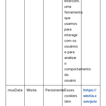
Intercom,
uma
ferramenta
que
usamos
para
interagir
com os
usuários
e para
analisar
o
comportamento
do
usuário​​ 
muxData​​ 
Wistia​​ 
Persistente​​ 
Esses
https://
cookies
wistia.c
têm
om/priv