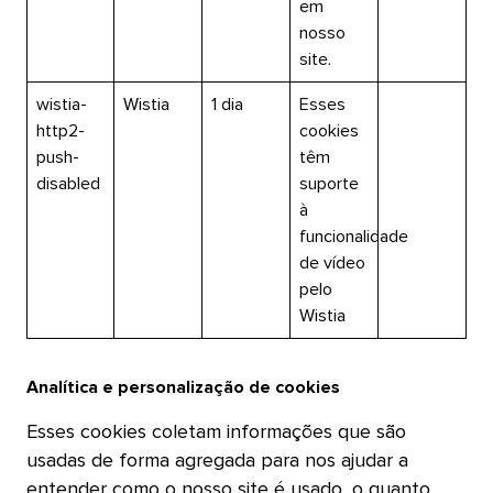
em
nosso
site.​​ 
wistia-
Wistia​​ 
1 dia​​ 
Esses
http2-
cookies
push-
têm
disabled​​ 
suporte
à
funcionalidade
de vídeo
pelo
Wistia​​ 
Analítica e personalização de cookies​​ 
Esses cookies coletam informações que são
usadas de forma agregada para nos ajudar a
entender como o nosso site é usado, o quanto