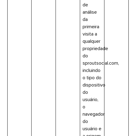
de
análise
da
primeira
visita a
qualquer
propriedade
do
sproutsocial.com,
incluindo
o tipo do
dispositivo
do
usuário,
o
navegador
do
usuário e
a origem