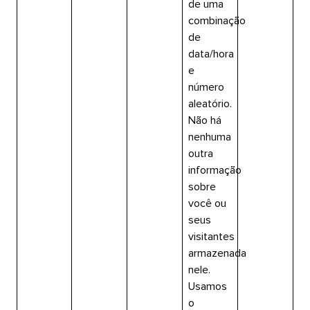
de uma
combinação
de
data/hora
e
número
aleatório.
Não há
nenhuma
outra
informação
sobre
você ou
seus
visitantes
armazenada
nele.
Usamos
o