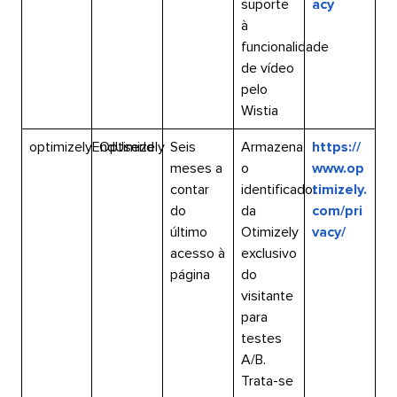
suporte
acy​​ 
à
funcionalidade
de vídeo
pelo
Wistia​​ 
optimizelyEndUserId​​ 
Optimizely​​ 
Seis
Armazena
https://
meses a
o
www.op
contar
identificador
timizely.
do
da
com/pri
último
Otimizely
vacy/​​ 
acesso à
exclusivo
página​​ 
do
visitante
para
testes
A/B.
Trata-se