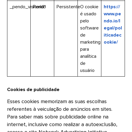
_pendo_visitorId*​​ 
Pendo​​ 
Persistente​​ 
O cookie
https://
é usado
www.pe
pelo
ndo.io/l
software
egal/pol
de
iticadec
marketing
ookie/​​ 
para
analítica
de
usuário​​ 
Cookies de publicidade​​ 
Esses cookies memorizam as suas escolhas
referentes à veiculação de anúncios em sites.
Para saber mais sobre publicidade online na
internet, inclusive como realizar a autoexclusão,