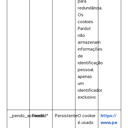
para
redundância.
Os
cookies
Pardot
não
armazenam
informações
de
identificação
pessoal,
apenas
um
identificador
exclusivo.​​ 
_pendo_accountId*​​ 
Pendo​​ 
Persistente​​ 
O cookie
https://
é usado
www.pe