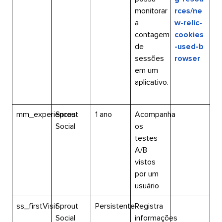
monitorar
rces/ne
a
w-relic-
contagem
cookies
de
-used-b
sessões
rowser​​ 
em um
aplicativo.​​ 
mm_experiences​​ 
Sprout
1 ano​​ 
Acompanha
Social​​ 
os
testes
A/B
vistos
por um
usuário​​ 
ss_firstVisit​​ 
Sprout
Persistente​​ 
Registra
Social​​ 
informações