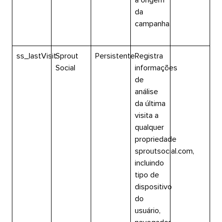
da
campanha.​​ 
ss_lastVisit​​ 
Sprout
Persistente​​ 
Registra
Social​​ 
informações
de
análise
da última
visita a
qualquer
propriedade
sproutsocial.com,
incluindo
tipo de
dispositivo
do
usuário,