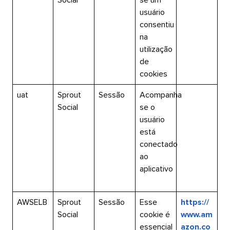
usuário
consentiu
na
utilização
de
cookies​​ 
uat​​ 
Sprout
Sessão​​ 
Acompanha
Social​​ 
se o
usuário
está
conectado
ao
aplicativo​​ 
AWSELB​​ 
Sprout
Sessão​​ 
Esse
https://
Social​​ 
cookie é
www.am
essencial
azon.co