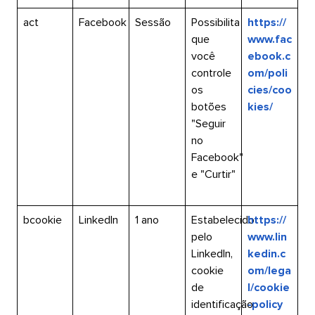
act​​ 
Facebook​​ 
Sessão​​ 
Possibilita
https://
que
www.fac
você
ebook.c
controle
om/poli
os
cies/coo
botões
kies/​​ 
"Seguir
no
Facebook"
e "Curtir"​​ 
bcookie​​ 
LinkedIn​​ 
1 ano​​ 
Estabelecido
https://
pelo
www.lin
LinkedIn,
kedin.c
cookie
om/lega
de
l/cookie
identificação
-policy​​ 