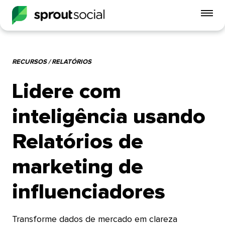
Alt
o
me
do
RECURSOS / RELATÓRIOS​​ 
celu
Lidere com
open
inteligência usando
Relatórios de
marketing de
influenciadores​​ 
Transforme dados de mercado em clareza