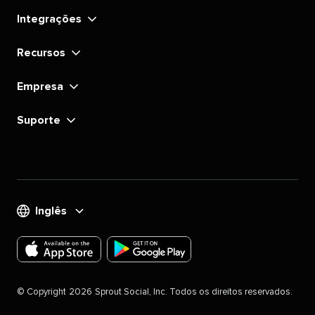
linkedin​​ 
instagram​​ 
YouTube​​ 
Tiktok​​ 
Pinterest​​ 
X​​ 
facebook​​ 
substack​​ 
Integrações​​ 
Recursos​​ 
Empresa​​ 
Suporte​​ 
Inglês​​ 
Faça
Faça
o
o
©​​ 
Copyright​​ 
2026​​ 
Sprout Social, Inc. Todos os direitos reservados.​​ 
download
download